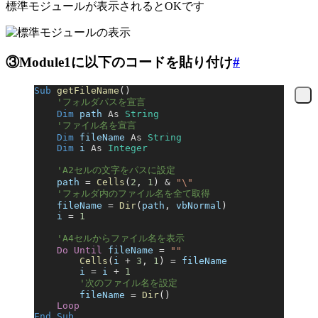
標準モジュールが表示されるとOKです
③Module1に以下のコードを貼り付け
#
Sub
 getFileName
()
    'フォルダパスを宣言
    Dim
 path 
As
 String
    'ファイル名を宣言
    Dim
 fileName 
As
 String
    Dim
 i 
As
 Integer
    'A2セルの文字をパスに設定
    path
 =
 Cells
(
2
, 
1
) 
&
 "\"
    'フォルダ内のファイル名を全て取得
    fileName
 =
 Dir
(
path
,
 vbNormal
)
    i
 =
 1
    'A4セルからファイル名を表示
    Do
 Until
 fileName
 =
 ""
        Cells
(
i
 +
 3
, 
1
) 
=
 fileName
        i
 =
 i
 +
 1
        '次のファイル名を設定
        fileName
 =
 Dir
()
    Loop
End Sub